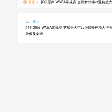
录像
[QQ原声]WNBA常规赛 金州女武神vs亚特兰
上一篇 >
07月30日 WNBA常规赛 芝加哥天空vs华盛顿神秘人 全
录像及集锦