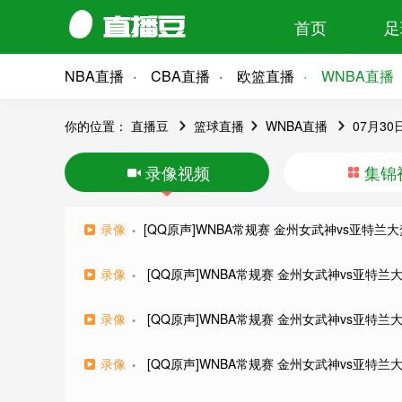
首页
足
NBA直播
CBA直播
欧篮直播
WNBA直播
你的位置：
直播豆
篮球直播
WNBA直播
07月3
录像视频
集锦
录像
[QQ原声]WNBA常规赛 金州女武神vs亚特兰
录像
[QQ原声]WNBA常规赛 金州女武神vs亚特兰
录像
[QQ原声]WNBA常规赛 金州女武神vs亚特兰
录像
[QQ原声]WNBA常规赛 金州女武神vs亚特兰