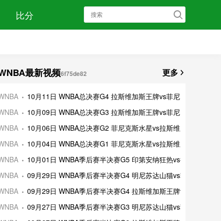
比分
WNBA最新视频
更多
6f75de82
WNBA
10月11日 WNBA总决赛G4 拉斯维加斯王牌vs菲尼克斯
WNBA
10月09日 WNBA总决赛G3 拉斯维加斯王牌vs菲尼克斯
WNBA
10月06日 WNBA总决赛G2 菲尼克斯水星vs拉斯维加斯
WNBA
10月04日 WNBA总决赛G1 菲尼克斯水星vs拉斯维加斯
WNBA
10月01日 WNBA季后赛半决赛G5 印第安纳狂热vs拉斯
WNBA
09月29日 WNBA季后赛半决赛G4 明尼苏达山猫vs菲尼
WNBA
09月29日 WNBA季后赛半决赛G4 拉斯维加斯王牌vs印
WNBA
09月27日 WNBA季后赛半决赛G3 明尼苏达山猫vs菲尼