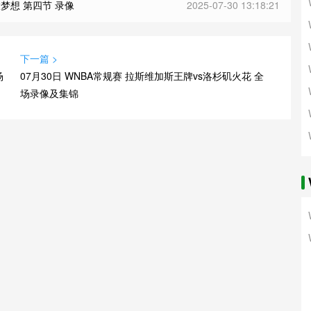
大梦想 第四节 录像
2025-07-30 13:18:21
下一篇 >
场
07月30日 WNBA常规赛 拉斯维加斯王牌vs洛杉矶火花 全
场录像及集锦