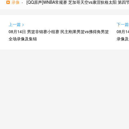
录像
[QQ原声]WNBA常规赛 芝加哥天空vs康涅狄格太阳 第四
上一篇 >
下一篇
08月14日 男篮非锦赛小组赛 民主刚果男篮vs佛得角男篮
08月
全场录像及集锦
录像及