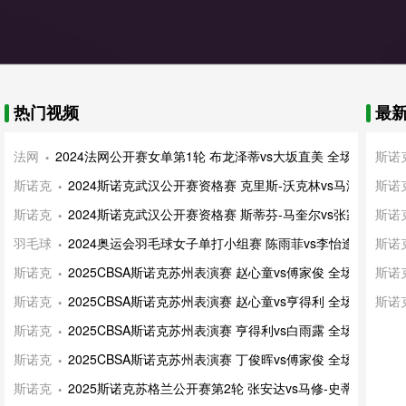
热门视频
最
法网
2024法网公开赛女单第1轮 布龙泽蒂vs大坂直美 全场录像及集
斯诺
斯诺克
2024斯诺克武汉公开赛资格赛 克里斯-沃克林vs马海龙 全场
斯诺
斯诺克
2024斯诺克武汉公开赛资格赛 斯蒂芬-马奎尔vs张家玮 全场
斯诺
羽毛球
2024奥运会羽毛球女子单打小组赛 陈雨菲vs李怡逢 全场录
斯诺
斯诺克
2025CBSA斯诺克苏州表演赛 赵心童vs傅家俊 全场录像回放
斯诺
斯诺克
2025CBSA斯诺克苏州表演赛 赵心童vs亨得利 全场录像回放
斯诺
斯诺克
2025CBSA斯诺克苏州表演赛 亨得利vs白雨露 全场录像回放
斯诺克
2025CBSA斯诺克苏州表演赛 丁俊晖vs傅家俊 全场录像回放
斯诺克
2025斯诺克苏格兰公开赛第2轮 张安达vs马修-史蒂文斯 全