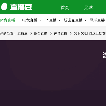
首页
足球
体育直播
电竞直播
F1直播
斯诺克直播
网球直播
你的位置：
直播豆
综合直播
体育直播
08月03日 游泳世锦赛