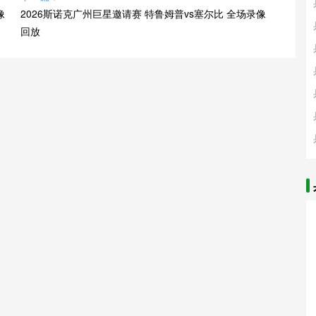
像
2026斯诺克广州巨星邀请赛 特鲁姆普vs塞尔比 全场录像
回放