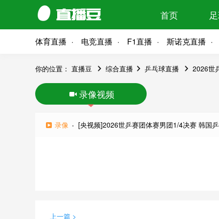
首页
足
体育直播
电竞直播
F1直播
斯诺克直播
你的位置：
直播豆
综合直播
乒乓球直播
2026
录像视频
录像
[央视频]2026世乒赛团体赛男团1/4决赛 韩
上一篇 >