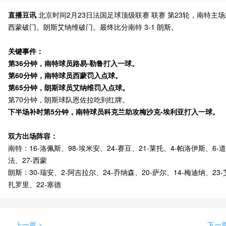
直播豆讯
北京时间2月23日法国足球顶级联赛 联赛 第23轮，南特主
西蒙破门。朗斯艾纳维破门。最终比分南特 3-1 朗斯。
关键事件：
第36分钟，南特球员路易-勒鲁打入一球。
第60分钟，南特球员西蒙罚入点球。
第65分钟，朗斯球员艾纳维罚入点球。
第70分钟，朗斯球队恩佐拉吃到红牌。
下半场补时第5分钟，南特球员科克兰助攻梅沙克-埃利亚打入一球。
双方出场阵容：
南特：16-洛佩斯、98-埃米安、24-赛豆、21-莱托、4-帕洛伊斯、6-
法、27-西蒙
朗斯：30-瑞安、2-阿吉拉尔、24-乔纳森、20-萨尔、14-梅迪纳、23-
扎罗里、22-塞德
上一篇 >
下一篇