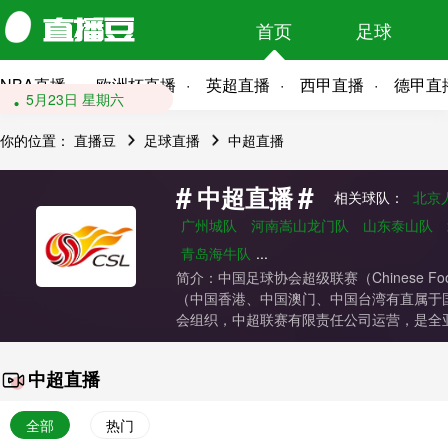
首页
足球
NBA直播
欧洲杯直播
英超直播
西甲直播
德甲直
5月23日 星期六
你的位置：
直播豆
足球直播
中超直播
#
#
中超直播
相关球队：
北京
广州城队
河南嵩山龙门队
山东泰山队
青岛海牛队
...
简介：中国足球协会超级联赛（Chinese Foo
（中国香港、中国澳门、中国台湾有直属于国
会组织，中超联赛有限责任公司运营，是全亚
中超直播
全部
热门