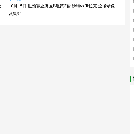
全
10月15日 世预赛亚洲区B组第3轮 沙特vs伊拉克 全场录像
及集锦