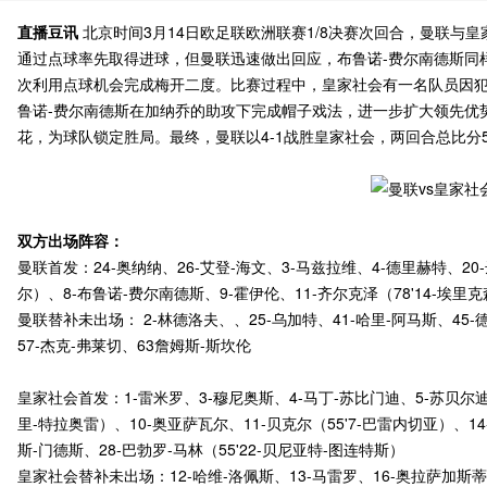
直播豆讯
北京时间3月14日欧足联欧洲联赛1/8决赛次回合，曼联与
通过点球率先取得进球，但曼联迅速做出回应，布鲁诺-费尔南德斯同
次利用点球机会完成梅开二度。比赛过程中，皇家社会有一名队员因
鲁诺-费尔南德斯在加纳乔的助攻下完成帽子戏法，进一步扩大领先优
花，为球队锁定胜局。最终，曼联以4-1战胜皇家社会，两回合总比分5
双方出场阵容：
曼联首发：24-奥纳纳、26-艾登-海文、3-马兹拉维、4-德里赫特、20-达
尔）、8-布鲁诺-费尔南德斯、9-霍伊伦、11-齐尔克泽（78'14-埃里克
曼联替补未出场： 2-林德洛夫、、25-乌加特、41-哈里-阿马斯、45-
57-杰克-弗莱切、63詹姆斯-斯坎伦
皇家社会首发：1-雷米罗、3-穆尼奥斯、4-马丁-苏比门迪、5-苏贝尔迪亚
里-特拉奥雷）、10-奥亚萨瓦尔、11-贝克尔（55'7-巴雷内切亚）、14
斯-门德斯、28-巴勃罗-马林（55'22-贝尼亚特-图连特斯）
皇家社会替补未出场：12-哈维-洛佩斯、13-马雷罗、16-奥拉萨加斯蒂、