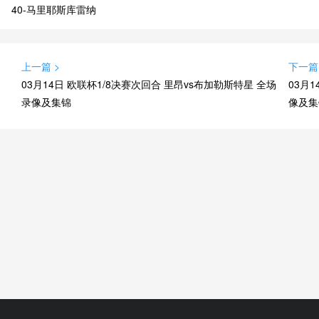
40-马里耶斯库雷纳
上一篇 >
下一篇
03月14日 欧联杯1/8决赛次回合 里昂vs布加勒斯特星 全场
03月
录像及集锦
像及集