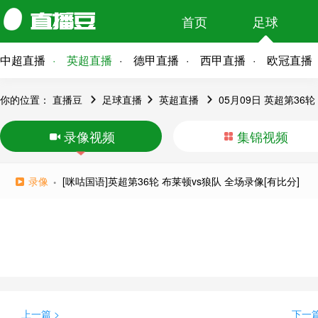
首页
足球
中超直播
英超直播
德甲直播
西甲直播
欧冠直播
你的位置：
直播豆
足球直播
英超直播
05月09日 英超第36
录像视频
集锦视频
录像
[咪咕国语]英超第36轮 布莱顿vs狼队 全场录像[有比分]
上一篇 >
下一篇