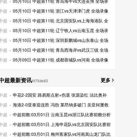
中超
05月10日 中超第11轮 青岛海牛vs大连英博 全场录
中超
05月10日 中超第11轮 浙江vs天津津门虎 全场录像
中超
05月10日 中超第11轮 北京国安队vs上海海港队 全
中超
05月10日 中超第11轮 辽宁铁人vs云南玉昆 全场录
中超
05月10日 中超第11轮 深圳新鹏城vs山东泰山 全场
中超
05月10日 中超第11轮 青岛西海岸vs武汉三镇 全场
中超
05月09日 中超第11轮 成都蓉城队vs河南 全场录像
中超最新资讯
更多
6f75de82
中超
申花2-2国安 路易斯点射+伤退 张源染红 法比奥补
中超
海港2-0亚泰迎连胜 冯劲 莱昂纳多破门 吴亚轲屡救
中超
中超前瞻:03月01日 云南玉昆vs浙江队比赛前瞻分析
中超
中超前瞻:03月01日 上海申花队vs北京国安队比赛前
中超
中超前瞻:03月01日 梅州客家队vs河南嵩山龙门队比