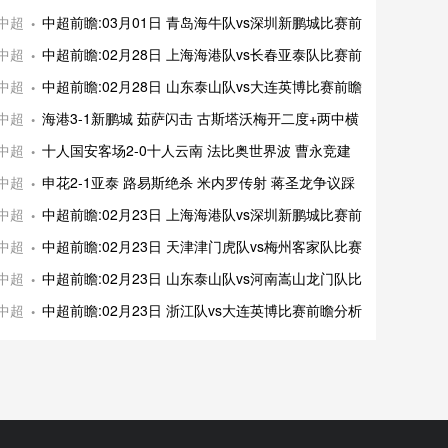
中超
中超前瞻:03月01日 青岛海牛队vs深圳新鹏城比赛前
中超
中超前瞻:02月28日 上海海港队vs长春亚泰队比赛前
中超
中超前瞻:02月28日 山东泰山队vs大连英博比赛前瞻
中超
海港3-1新鹏城 茹萨闪击 古斯塔沃梅开二度+两中横
中超
十人国安客场2-0十人云南 法比奥世界波 曹永竞建
中超
申花2-1亚泰 路易斯绝杀 米内罗传射 蒋圣龙争议踩
中超
中超前瞻:02月23日 上海海港队vs深圳新鹏城比赛前
中超
中超前瞻:02月23日 天津津门虎队vs梅州客家队比赛
中超
中超前瞻:02月23日 山东泰山队vs河南嵩山龙门队比
中超
中超前瞻:02月23日 浙江队vs大连英博比赛前瞻分析