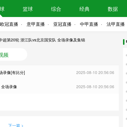
球
篮球
综合
经典
数据
欧冠直播
意甲直播
亚冠直播
中甲直播
法甲直播
日 中超第20轮 浙江队vs北京国安队 全场录像及集锦
视频
场录像[有比分]
2025-08-10 20:56:06
安 全场录像
2025-08-10 20:56:06
下一篇 >