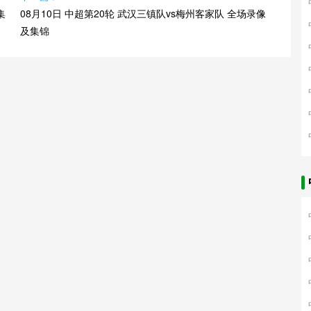
集
08月10日 中超第20轮 武汉三镇队vs梅州客家队 全场录像
及集锦