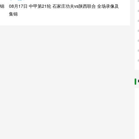
集锦
08月17日 中甲第21轮 石家庄功夫vs陕西联合 全场录像及
集锦