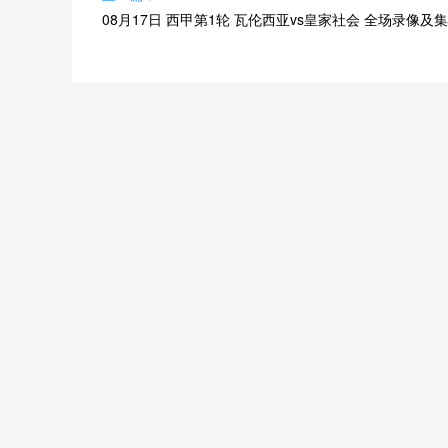
08月17日 西甲第1轮 瓦伦西亚vs皇家社会 全场录像及