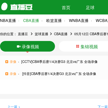
首页
足球
NBA直播
CBA直播
欧篮直播
WNBA直播
WCB
你的位置：
直播豆
篮球直播
CBA直播
05月12日 CBA季后
录像视频
集锦视频
录像
[CCTV]CBA季后赛1/4决赛G3 北京vs广东 全场录像
录像
[抖音]CBA季后赛1/4决赛G3 北京vs广东 全场录像
上一篇 >
下一篇