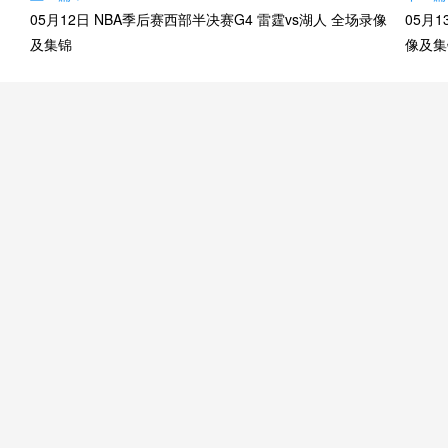
05月12日 NBA季后赛西部半决赛G4 雷霆vs湖人 全场录像
05月
及集锦
像及集