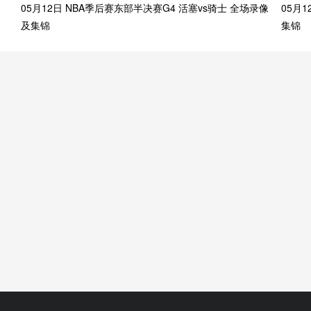
05月12日 NBA季后赛东部半决赛G4 活塞vs骑士 全场录像
05月1
及集锦
集锦