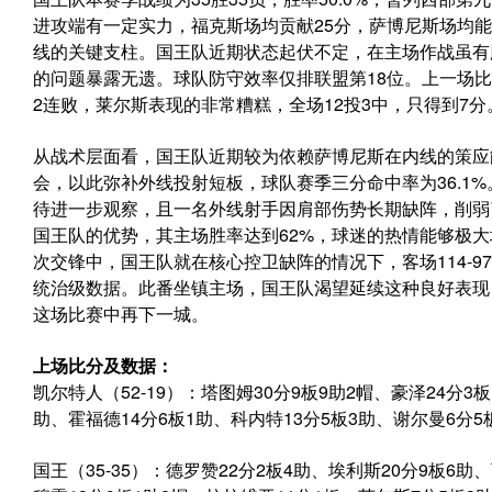
进攻端有一定实力，福克斯场均贡献25分，萨博尼斯场均能抢
线的关键支柱。​国王队近期状态起伏不定，在主场作战虽
的问题暴露无遗。球队防守效率仅排联盟第18位。​上一场比赛
2连败，莱尔斯表现的非常糟糕，全场12投3中，只得到7分
从战术层面看，国王队近期较为依赖萨博尼斯在内线的策应
会，以此弥补外线投射短板，球队赛季三分命中率为36.1
待进一步观察，且一名外线射手因肩部伤势长期缺阵，削弱
国王队的优势，其主场胜率达到62%，球迷的热情能够极
次交锋中，国王队就在核心控卫缺阵的情况下，客场114-9
统治级数据。此番坐镇主场，国王队渴望延续这种良好表现
这场比赛中再下一城。
上场比分及数据：
凯尔特人（52-19）：塔图姆30分9板9助2帽、豪泽24分3
助、霍福德14分6板1助、科内特13分5板3助、谢尔曼6分5
国王（35-35）：德罗赞22分2板4助、埃利斯20分9板6助