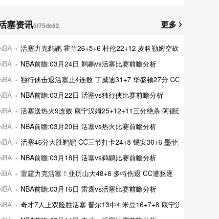
活塞资讯
更多
6f75de82
NBA
活塞力克鹈鹕 霍兰26+5+6 杜伦22+12 麦科勒姆空砍40+5+7
NBA
NBA前瞻:03月24日 鹈鹕vs活塞比赛前瞻分析
NBA
独行侠击退活塞止4连败 丁威迪31+7 华盛顿27分 CC35+7+6
NBA
NBA前瞻:03月22日 活塞vs独行侠比赛前瞻分析
NBA
活塞送热火9连败 康宁汉姆25+12+11三分绝杀 阿德巴约30+9+8
NBA
NBA前瞻:03月20日 活塞vs热火比赛前瞻分析
NBA
活塞46分大胜鹈鹕 CC三节打卡24+8 锡安30+6 墨菲开场伤退
NBA
NBA前瞻:03月18日 活塞vs鹈鹕比赛前瞻分析
NBA
雷霆力克活塞！亚历山大48+6 多特伤退 CC遭驱逐
NBA
NBA前瞻:03月16日 雷霆vs活塞比赛前瞻分析
NBA
奇才7人上双险胜活塞 普尔13中4 米豆16+7+8 康宁汉姆38+10