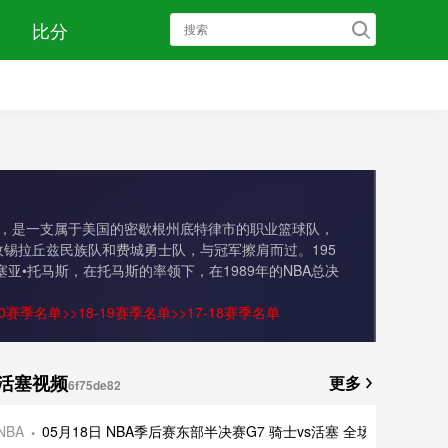
比分
8年加盟NBA，是一支属于美国的密歇根州底特律市的职业篮球队，
后不敌锡拉丘兹民族队和费城勇士队，与冠军擦肩而过。195
亚•托马斯，在托马斯的率领下，在1989年的NBA总决
20赛季名单
>>
18-19赛季名单
>>
17-18赛季名单
活塞视频
更多
6f75de82
NBA
05月18日 NBA季后赛东部半决赛G7 骑士vs活塞 全场录像及集锦