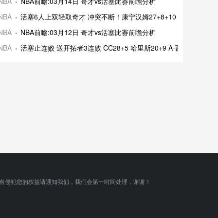
NBA
NBA前瞻:03月14日 奇才vs活塞比赛前瞻分析
NBA
活塞6人上双轻取奇才 冲突不断！康宁汉姆27+8+10 普尔15+5
NBA
NBA前瞻:03月12日 奇才vs活塞比赛前瞻分析
NBA
活塞止连败 送开拓者3连败 CC28+5 哈里斯20+9 A-西蒙斯34分
有侵犯您的权益请通知我们，我们会第一时间处理，谢谢！
顶部