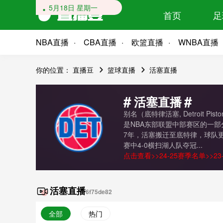
5月18日 星期一
首页
足
NBA直播
CBA直播
欧篮直播
WNBA直播
你的位置：
直播豆
篮球直播
活塞直播
#
#
活塞直播
别名（底特律活塞, Detroit 
是NBA东部联盟中部赛区的一部分
7年，活塞搬迁至底特律，球队更
赛中4-0横扫湖人队夺冠...
点击查看>>
24-25赛季名单
>>
2
活塞直播
6f75de82
全部
热门