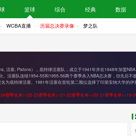
球
篮球
综合
经典
数据
WCBA直播
历届总决赛录像
梦之队
Pistons, 活塞, Pistons），底特律活塞队，成立于1941年并在194
。活塞队连续1954-55和1955-56两个赛季杀入NBA总决赛，但先
名为底特律活塞。1981年活塞在首轮第二顺位选择了印第安纳大学的伊塞
3-24赛季名单
>>
22-23赛季名单
>>
21-22赛季名单
>>
20-21赛季名单
>>
19-