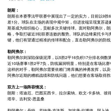
朗斯：
朗斯在本赛季法甲联赛中展现出了一定的实力，目前以9胜6
差1分。球队在主场的表现中规中矩，但进攻端呈现复苏迹
斯基成为组织核心，贡献多次关键传球。面对勒阿弗尔，朗
略，争取打破近3轮联赛连败的颓势。球队的边锋索托卡与
键，他们有望通过精准的传球和配合，直击勒阿弗尔的防线
勒阿弗尔：
勒阿弗尔则深陷保级泥潭，以5胜2平16负积17分排名倒数第
近10场赛事1胜2平7负，防线漏洞明显，特别是在客场比
这样的对手，勒阿弗尔需要依赖门将库佩的神勇发挥，以及
阿弗尔近期的糟糕战绩和防线问题，他们想要在客场取得胜
双方上一场阵容情况：
朗斯：塔迪厄、巴图宾西卡、拉尔索纳、欧文-卡多纳、彼
塔辛、吉利安-恩盖桑
勒阿弗尔：丹特、若纳唐-克洛斯、加埃唐-拉博德、阿卜