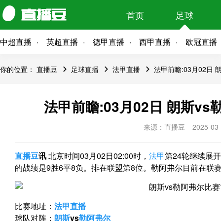
首页
足球
中超直播
英超直播
德甲直播
西甲直播
欧冠直播
你的位置：
直播豆
足球直播
法甲直播
法甲前瞻:03月02日
法甲前瞻:03月02日 朗斯v
来源：直播豆
2025-03-
直播豆
讯
北京时间03月02日02:00时，
法甲
第24轮继续展
的战绩是9胜6平8负。排在联盟第8位。勒阿弗尔目前在联赛
比赛地址：
法甲
直播
球队对阵：
朗斯
vs
勒阿弗尔