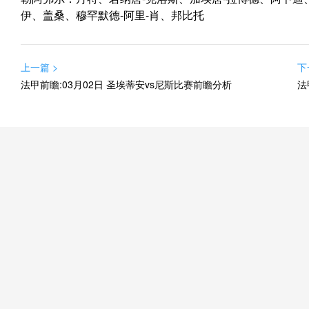
伊、盖桑、穆罕默德-阿里-肖、邦比托
上一篇 >
下
法甲前瞻:03月02日 圣埃蒂安vs尼斯比赛前瞻分析
法