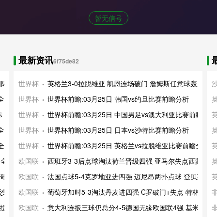
暂无信号
最新资讯
6f75de82
密国际 全场录像及集锦
世界杯
英格兰3-0拉脱维亚 凯恩连场破门 詹姆斯任意球轰入世
 全场录像及集锦
世界杯
世界杯前瞻:03月25日 韩国vs约旦比赛前瞻分析
际 全场录像及集锦
世界杯
世界杯前瞻:03月25日 中国男足vs澳大利亚比赛前瞻分析
 全场录像及集锦
世界杯
世界杯前瞻:03月25日 日本vs沙特比赛前瞻分析
 全场录像及集锦
世界杯
世界杯前瞻:03月25日 英格兰vs拉脱维亚比赛前瞻分析
学 全场录像及集锦
欧国联
西班牙3-3后点球淘汰荷兰晋级四强 亚马尔失点西蒙立功
西哥美洲狮 全场录像
欧国联
法国点球5-4克罗地亚进四强 迈尼昂两扑点球 登贝莱破
加沙 全场录像及集锦
欧国联
葡萄牙加时5-3淘汰丹麦进四强 C罗破门+失点 特林康双
特拉斯 全场录像及集
欧国联
意大利连扳三球仍总分4-5德国无缘欧国联4强 基米希一