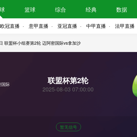
球
篮球
综合
经典
数据
欧冠直播
意甲直播
亚冠直播
中甲直播
法甲直播
3日 联盟杯小组赛第2轮 迈阿密国际vs拿加沙
联盟杯第2轮
2025-08-03 07:00:00
暂无信号