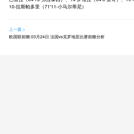
10-拉斯帕多里（71'11-小马尔蒂尼）
上一篇 >
欧国联前瞻:03月24日 法国vs克罗地亚比赛前瞻分析