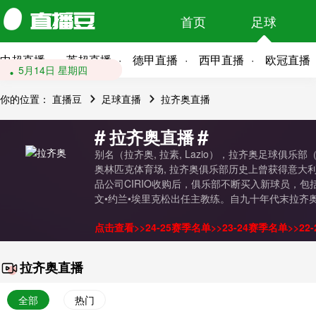
首页
足球
中超直播
英超直播
德甲直播
西甲直播
欧冠直播
5月17日 星期日
5月14日 星期四
你的位置：
直播豆
足球直播
拉齐奥直播
#
#
拉齐奥直播
别名（拉齐奥, 拉素, Lazio），拉齐奥足球俱乐
奥林匹克体育场, 拉齐奥俱乐部历史上曾获得意大
品公司CIRIO收购后，俱乐部不断买入新球员，
文•约兰•埃里克松出任主教练。自九十年代末拉齐奥
点击查看>>
24-25赛季名单
>>
23-24赛季名单
>>
22
拉齐奥直播
全部
热门