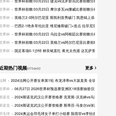
世界杯
世界杯前瞻:03月23日 捷克vs法罗群岛比赛前瞻分析
世界杯
世界杯前瞻:03月23日 摩尔多瓦vs挪威比赛前瞻分析
世界杯
英格兰2-0阿尔巴尼亚 斯凯利首秀破门 凯恩锦上添花
世界杯
巴西2-1绝杀哥伦比亚 维尼修斯破门+造点 拉菲尼亚传射
世界杯
世界杯前瞻:03月22日 乌拉圭vs阿根廷比赛前瞻分析
世界杯
世界杯前瞻:03月22日 英格兰vs阿尔巴尼亚比赛前瞻分析
世界杯
国足客场0-1沙特 林良铭直红 蒋光太伤退 达瓦萨里破门
近期热门视频
更多
6f75de82
法网
2024法网公开赛女单第1轮 布龙泽蒂vs大坂直美 全场录像及集锦
世界杯
06月27日 2026世界杯预选赛亚洲区18强赛抽签仪式 完整版录
斯诺克
2024斯诺克武汉公开赛资格赛 克里斯-沃克林vs马海龙 全场录
斯诺克
2024斯诺克武汉公开赛资格赛 斯蒂芬-马奎尔vs张家玮 全场录
羽毛球
2024奥运会羽毛球女子单打小组赛 陈雨菲vs李怡逢 全场录像回