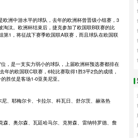
，是欧洲中游水平的球队，去年的欧洲杯曾晋级小组赛，3
1被淘汰。欧洲杯结束后，捷克参加了欧国联B联赛的比
小组第1，将征战下赛季欧国联A联赛，而且球队在欧国联
47位，是一支实力弱小的球队，上届欧洲杯预选赛都排在
去年的欧国联C联赛，6轮比赛取得1胜3平2负的成绩，
的胜仗是客场1-0亚美尼亚。
尔尼、耶梅尔卡、卡拉尔、科瓦日、舒尔茨、赫洛热
里克森、奥尔森、瓦廷哈马尔、克努森、雷纳特罗德、詹