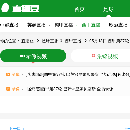
首页
足球
中超直播
英超直播
德甲直播
西甲直播
欧冠直播
你的位置：
直播豆
足球直播
西甲直播
05月18日 西甲第37
录像视频
集锦视频
录像
[咪咕国语]西甲第37轮 巴萨vs皇家贝蒂斯 全场录像[有比分
录像
[爱奇艺]西甲第37轮 巴萨vs皇家贝蒂斯 全场录像
上一篇 >
下一