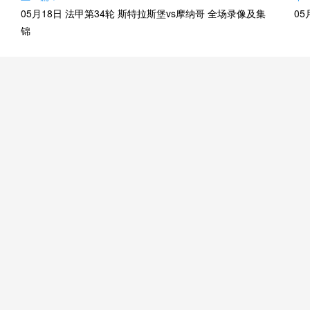
05月18日 法甲第34轮 斯特拉斯堡vs摩纳哥 全场录像及集
05
锦