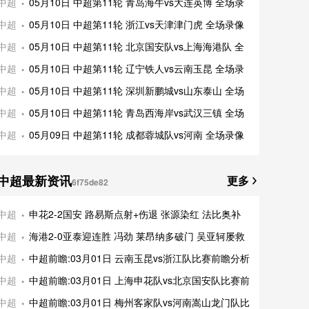
中超
05月10日 中超第11轮 青岛海牛vs大连英博 全场录
中超
05月10日 中超第11轮 浙江vs天津津门虎 全场录像
中超
05月10日 中超第11轮 北京国安队vs上海海港队 全
中超
05月10日 中超第11轮 辽宁铁人vs云南玉昆 全场录
中超
05月10日 中超第11轮 深圳新鹏城vs山东泰山 全场
中超
05月10日 中超第11轮 青岛西海岸vs武汉三镇 全场
中超
05月09日 中超第11轮 成都蓉城队vs河南 全场录像
中超最新资讯
更多
6f75de82
中超
申花2-2国安 路易斯点射+伤退 张源染红 法比奥补
中超
海港2-0亚泰迎连胜 冯劲 莱昂纳多破门 吴亚轲屡救
中超
中超前瞻:03月01日 云南玉昆vs浙江队比赛前瞻分析
中超
中超前瞻:03月01日 上海申花队vs北京国安队比赛前
中超
中超前瞻:03月01日 梅州客家队vs河南嵩山龙门队比