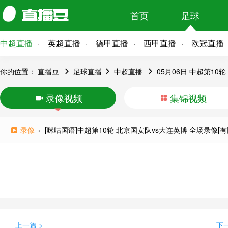
首页
足球
中超直播
英超直播
德甲直播
西甲直播
欧冠直播
你的位置：
直播豆
足球直播
中超直播
05月06日 中超第10
录像视频
集锦视频
录像
[咪咕国语]中超第10轮 北京国安队vs大连英博 全场录像[有
上一篇 >
下一