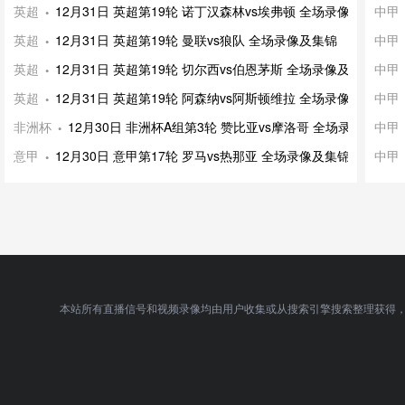
英超
12月31日 英超第19轮 诺丁汉森林vs埃弗顿 全场录像及集锦
中甲
英超
12月31日 英超第19轮 曼联vs狼队 全场录像及集锦
中甲
英超
12月31日 英超第19轮 切尔西vs伯恩茅斯 全场录像及集锦
中甲
英超
12月31日 英超第19轮 阿森纳vs阿斯顿维拉 全场录像及集锦
中甲
非洲杯
12月30日 非洲杯A组第3轮 赞比亚vs摩洛哥 全场录像及集锦
中甲
意甲
12月30日 意甲第17轮 罗马vs热那亚 全场录像及集锦
中甲
本站所有直播信号和视频录像均由用户收集或从搜索引擎搜索整理获得