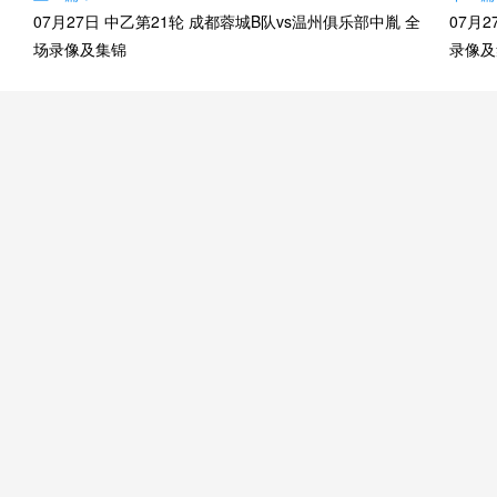
07月27日 中乙第21轮 成都蓉城B队vs温州俱乐部中胤 全
07月
场录像及集锦
录像及