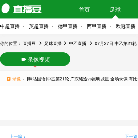
首页
足球
中超直播
英超直播
德甲直播
西甲直播
欧冠直播
你的位置：
直播豆
足球直播
中乙直播
07月27日 中乙第21
录像视频
录像
[咪咕国语]中乙第21轮 广东铭途vs昆明城星 全场录像[有比
上一篇 >
下一篇