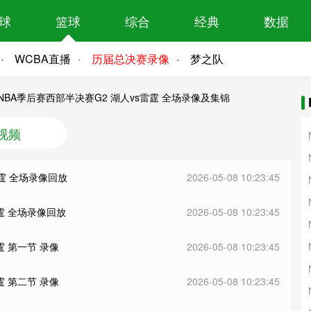
球
篮球
综合
经典
数据
WCBA直播
历届总决赛录像
梦之队
日 NBA季后赛西部半决赛G2 湖人vs雷霆 全场录像及集锦
视频
雷霆 全场录像回放
2026-05-08 10:23:45
雷霆 全场录像回放
2026-05-08 10:23:45
霆 第一节 录像
2026-05-08 10:23:45
霆 第二节 录像
2026-05-08 10:23:45