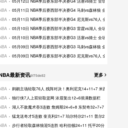
NBA
05月12日 NBA季后赛东部半决赛G4 活塞vs骑士 全场
NBA
05月11日 NBA季后赛西部半决赛G4 马刺vs森林狼 全
NBA
05月11日 NBA季后赛东部半决赛G4 尼克斯vs76人 全
NBA
05月10日 NBA季后赛西部半决赛G3 雷霆vs湖人 全场
NBA
05月10日 NBA季后赛东部半决赛G3 活塞vs骑士 全场
NBA
05月09日 NBA季后赛西部半决赛G3 马刺vs森林狼 全
NBA
05月09日 NBA季后赛东部半决赛G3 尼克斯vs76人 全
NBA最新资讯
更多
6f75de82
NBA
鹈鹕主场轻取76人 残阵对决！奥利尼克14+11+7 米西1
NBA
独行侠7人上双轻取篮网 浓眉复出12+6填满数据栏
NBA
湖人不敌魔术吞3连败 詹姆斯24+6+8 东契奇32+7+7
NBA
猛龙送奇才5连败 奎克利21+7 珀尔特尔21+11 普尔2
NBA
步行者轻取森林狼迎5连胜 哈利伯顿24+11 托平20分