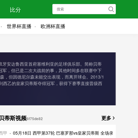
比分
世界杯直播
欧洲杯直播
家位于西班牙安达鲁西亚首府塞维利亚的足球俱乐部。简称贝蒂
冠军，但已是二次大战前的事，其他时间多在联赛中下
，但因德尼尔森未能交出表现，而离开球会。2013/1
季降级到西乙的皇家贝蒂斯夺得冠军，获得下赛季直接晋级西
贝蒂斯视频
更多
6f75de82
西甲
05月18日 西甲第37轮 巴塞罗那vs皇家贝蒂斯 全场录像及集锦