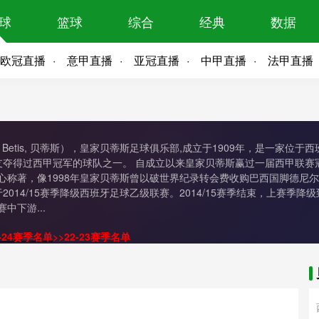
球
篮球
综合
经典
数据
欧冠直播
意甲直播
亚冠直播
中甲直播
法甲直播
eal Betis, 贝蒂斯），皇家贝蒂斯足球俱乐部,成立于1909年，是一
支夺得过西甲冠军的球队之一。 自成立以来皇家贝蒂斯赢过一届西甲联赛
称著，像1998年皇家贝蒂斯曾以破世界纪录转会费收购巴西国脚德尼尔森
2014/15赛季降级西班牙足球乙级联赛。2014/15赛季结束，上赛
中下游...
3-24赛季名单
>>
22-23赛季名单