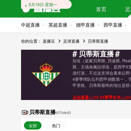
5月18日 星期一
首页
足
中超直播
英超直播
德甲直播
西甲直播
你的位置：
直播豆
足球直播
贝蒂斯直播
#
#
贝蒂斯直播
别名（皇家贝蒂斯, 貝迪斯, R
斯，主场洛佩拉球场，是西甲9
游打滚。不过这支球会素来以野心
4赛季球队位列西甲倒数第一，于
甲资格。贝蒂斯最终的地位是联赛
点击查看>>
24-25赛季名单
>>
2
贝蒂斯直播
6f75de82
全部
热门