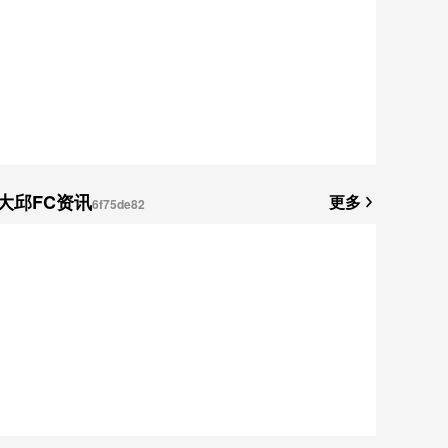
大邱FC资讯
更多
6f75de82