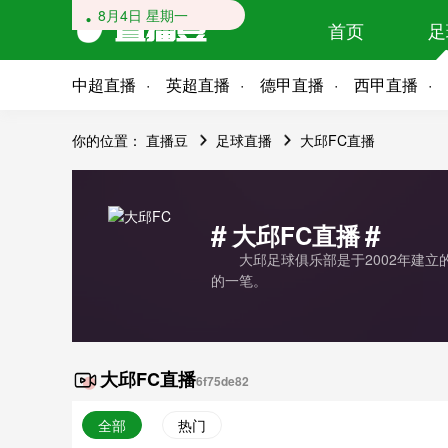
8月4日 星期一
首页
足
中超直播
英超直播
德甲直播
西甲直播
你的位置：
直播豆
足球直播
大邱FC直播
#
#
大邱FC直播
大邱足球俱乐部是于2002年建立的
的一笔。
大邱FC直播
6f75de82
全部
热门